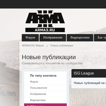
Форум
Изображения
Видеоролики
Баг-т
ARMA3.RU Форум
→
Новые публикации
Новые публикации
Ознакомиться с контентом из сообщества
ISG League
По типу контента
Форум
Новых публикаций не 
Пользователи
Изображения
Видеоролики