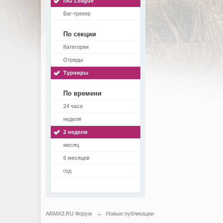
ISG League
Баг-трекер
По секции
Категории
Отряды
Турниры
По времени
24 часа
неделя
2 недели
месяц
6 месяцев
год
ARMA3.RU Форум
→
Новые публикации