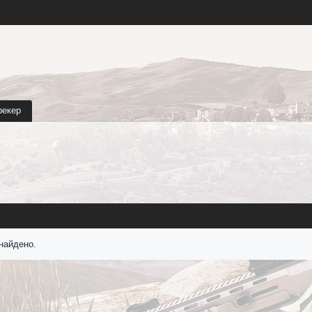
рекер
найдено.