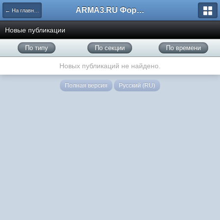
ARMA3.RU Форум
← На главную
Новые публикации
По типу
По секции
По времени
Новых публикаций не найдено.
Полная версия
Русский (RU)