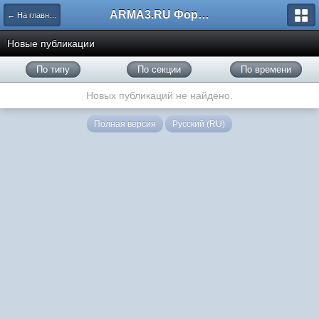
ARMA3.RU Форум
← На главную
Новые публикации
По типу
По секции
По времени
Новых публикаций не найдено.
Полная версия
Русский (RU)