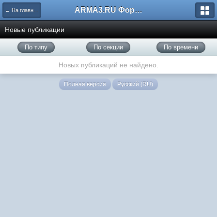
ARMA3.RU Форум
← На главную
Новые публикации
По типу
По секции
По времени
Новых публикаций не найдено.
Полная версия
Русский (RU)