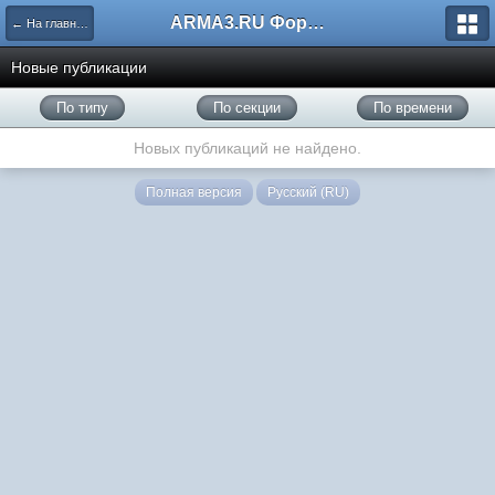
ARMA3.RU Форум
← На главную
Новые публикации
По типу
По секции
По времени
Новых публикаций не найдено.
Полная версия
Русский (RU)