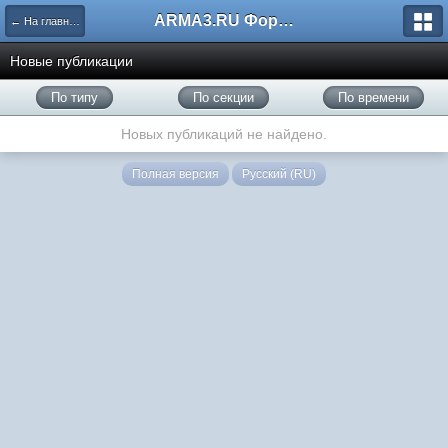
ARMA3.RU Форум
← На главную
Новые публикации
По типу
По секции
По времени
Новых публикаций не найдено.
Полная версия
Русский (RU)