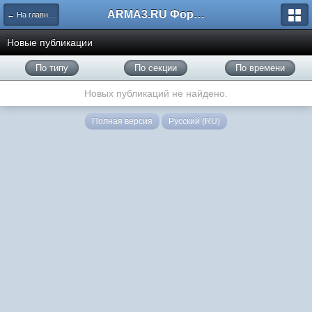
ARMA3.RU Форум
← На главную
Новые публикации
По типу
По секции
По времени
Новых публикаций не найдено.
Полная версия
Русский (RU)