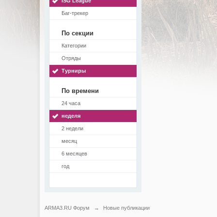
ISG League
Баг-трекер
По секции
Категории
Отряды
Турниры
По времени
24 часа
неделя
2 недели
месяц
6 месяцев
год
ARMA3.RU Форум
→
Новые публикации