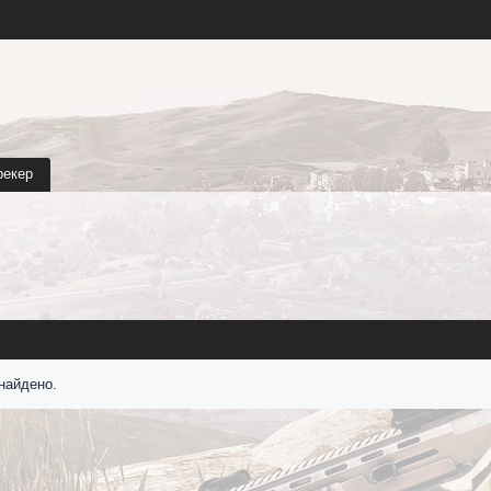
рекер
найдено.