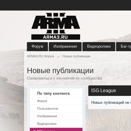
Форум
Изображения
Видеоролики
Баг-т
ARMA3.RU Форум
→
Новые публикации
Новые публикации
Ознакомиться с контентом из сообщества
ISG League
По типу контента
Форум
Новых публикаций не 
Пользователи
Изображения
Видеоролики