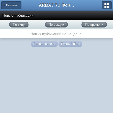
ARMA3.RU Форум
← На главную
Новые публикации
По типу
По секции
По времени
Новых публикаций не найдено.
Полная версия
Русский (RU)