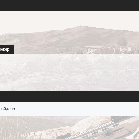
рекер
найдено.