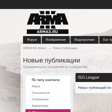
Форум
Изображения
Видеоролики
Баг-т
ARMA3.RU Форум
→
Новые публикации
Новые публикации
Ознакомиться с контентом из сообщества
ISG League
По типу контента
Форум
Новых публикаций не 
Пользователи
Изображения
Видеоролики