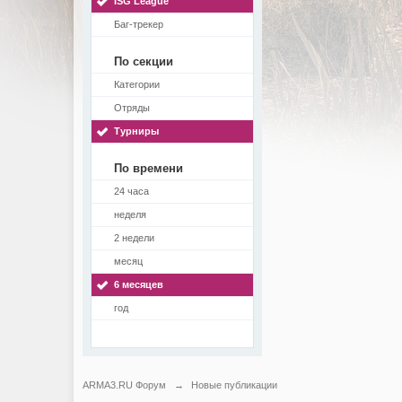
ISG League
Баг-трекер
По секции
Категории
Отряды
Турниры
По времени
24 часа
неделя
2 недели
месяц
6 месяцев
год
ARMA3.RU Форум
→
Новые публикации