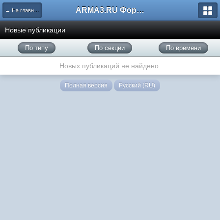
ARMA3.RU Форум
← На главную
Новые публикации
По типу
По секции
По времени
Новых публикаций не найдено.
Полная версия
Русский (RU)