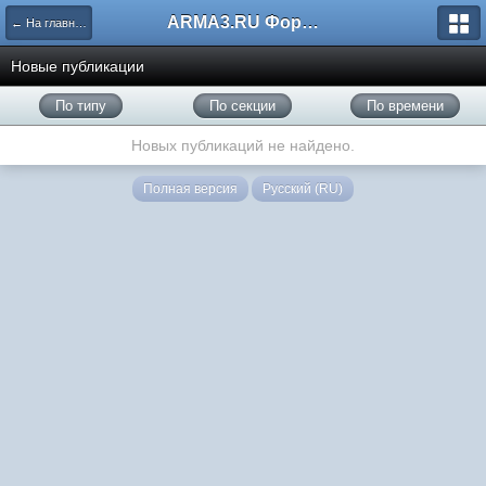
ARMA3.RU Форум
← На главную
Новые публикации
По типу
По секции
По времени
Новых публикаций не найдено.
Полная версия
Русский (RU)