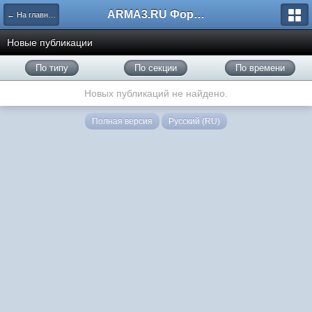
ARMA3.RU Форум
← На главную
Новые публикации
По типу
По секции
По времени
Новых публикаций не найдено.
Полная версия
Русский (RU)