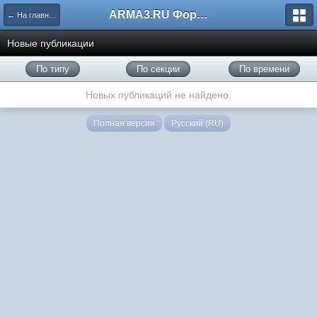
ARMA3.RU Форум
← На главную
Новые публикации
По типу
По секции
По времени
Новых публикаций не найдено.
Полная версия
Русский (RU)