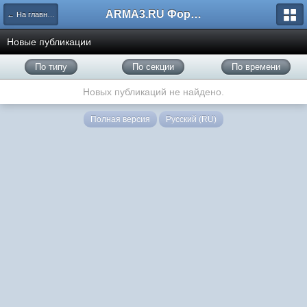
ARMA3.RU Форум
← На главную
Новые публикации
По типу
По секции
По времени
Новых публикаций не найдено.
Полная версия
Русский (RU)