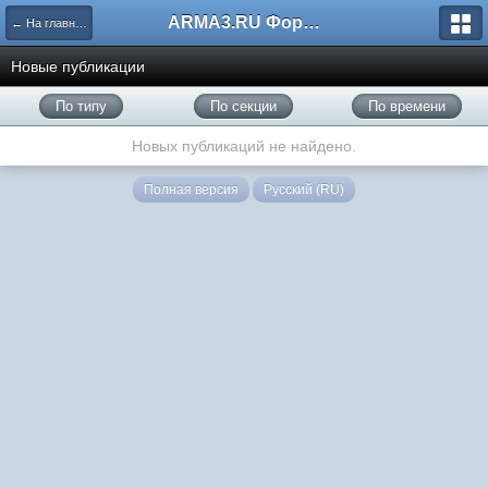
ARMA3.RU Форум
← На главную
Новые публикации
По типу
По секции
По времени
Новых публикаций не найдено.
Полная версия
Русский (RU)