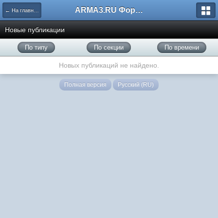
ARMA3.RU Форум
← На главную
Новые публикации
По типу
По секции
По времени
Новых публикаций не найдено.
Полная версия
Русский (RU)