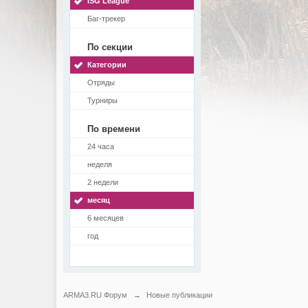
ISG League
Баг-трекер
По секции
Категории
Отряды
Турниры
По времени
24 часа
неделя
2 недели
месяц
6 месяцев
год
ARMA3.RU Форум
→
Новые публикации