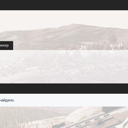
рекер
найдено.