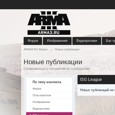
Форум
Изображения
Видеоролики
Баг-т
ARMA3.RU Форум
→
Новые публикации
Новые публикации
Ознакомиться с контентом из сообщества
ISG League
По типу контента
Форум
Новых публикаций не 
Пользователи
Изображения
Видеоролики