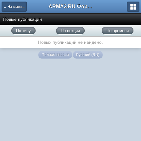
ARMA3.RU Форум
← На главную
Новые публикации
По типу
По секции
По времени
Новых публикаций не найдено.
Полная версия
Русский (RU)