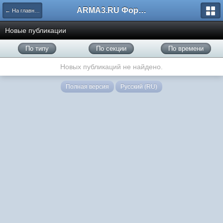
ARMA3.RU Форум
← На главную
Новые публикации
По типу
По секции
По времени
Новых публикаций не найдено.
Полная версия
Русский (RU)