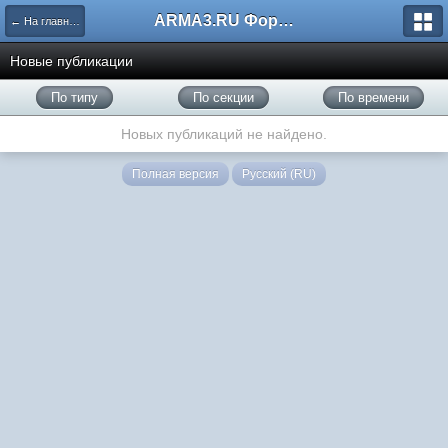
ARMA3.RU Форум
← На главную
Новые публикации
По типу
По секции
По времени
Новых публикаций не найдено.
Полная версия
Русский (RU)