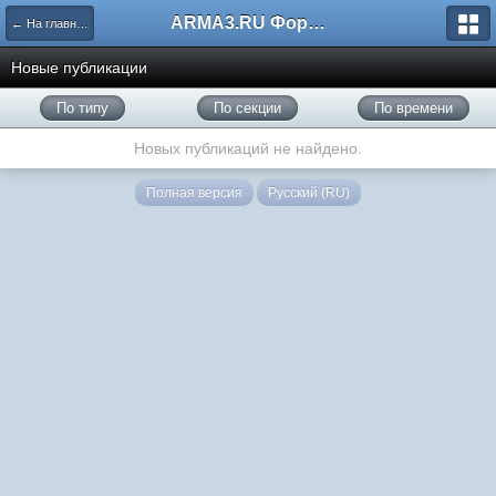
ARMA3.RU Форум
← На главную
Новые публикации
По типу
По секции
По времени
Новых публикаций не найдено.
Полная версия
Русский (RU)