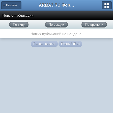
ARMA3.RU Форум
← На главную
Новые публикации
По типу
По секции
По времени
Новых публикаций не найдено.
Полная версия
Русский (RU)