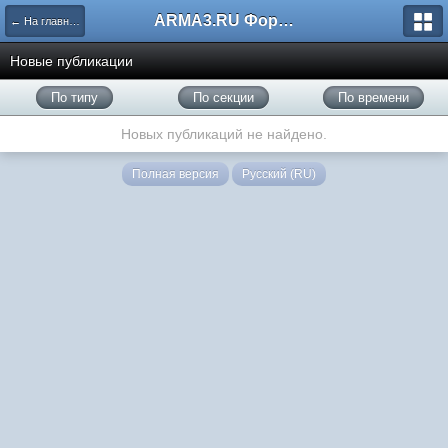
ARMA3.RU Форум
← На главную
Новые публикации
По типу
По секции
По времени
Новых публикаций не найдено.
Полная версия
Русский (RU)