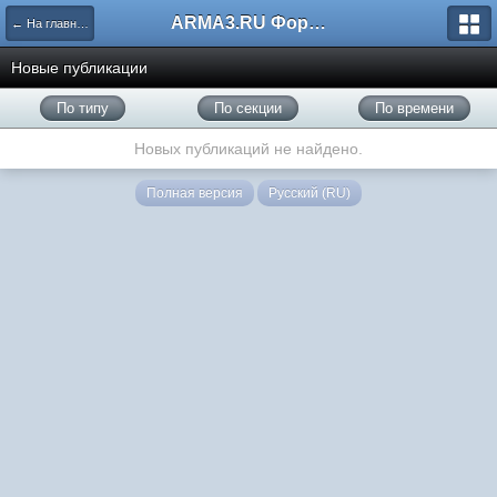
ARMA3.RU Форум
← На главную
Новые публикации
По типу
По секции
По времени
Новых публикаций не найдено.
Полная версия
Русский (RU)