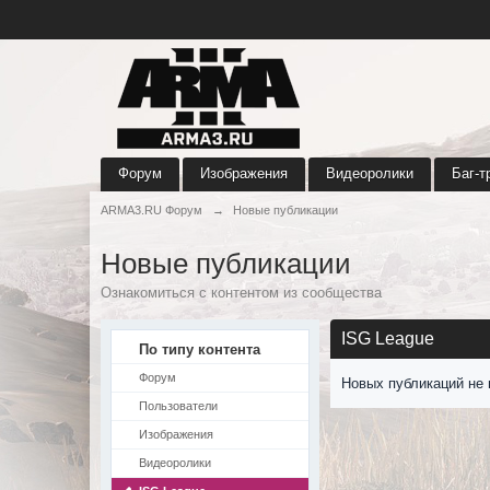
Форум
Изображения
Видеоролики
Баг-т
ARMA3.RU Форум
→
Новые публикации
Новые публикации
Ознакомиться с контентом из сообщества
ISG League
По типу контента
Форум
Новых публикаций не 
Пользователи
Изображения
Видеоролики