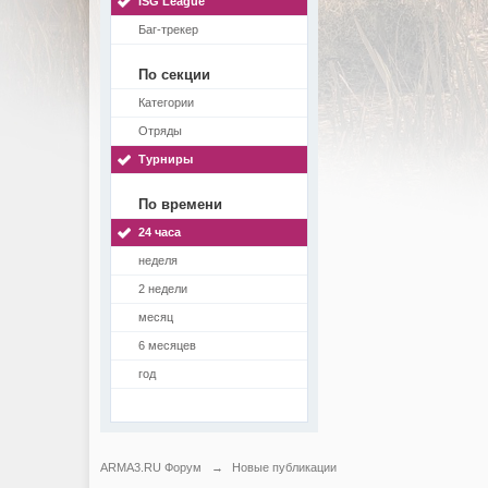
ISG League
Баг-трекер
По секции
Категории
Отряды
Турниры
По времени
24 часа
неделя
2 недели
месяц
6 месяцев
год
ARMA3.RU Форум
→
Новые публикации