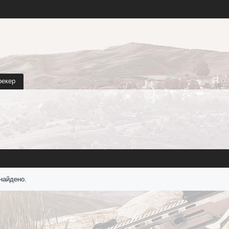
рекер
найдено.