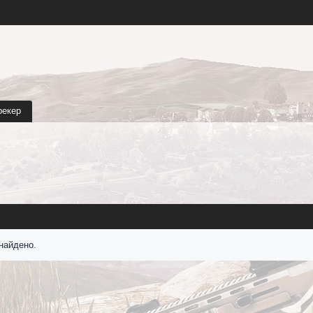
рекер
найдено.