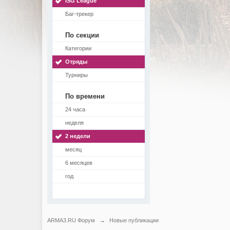
ISG League
Баг-трекер
По секции
Категории
Отряды
Турниры
По времени
24 часа
неделя
2 недели
месяц
6 месяцев
год
ARMA3.RU Форум
→
Новые публикации