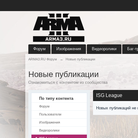
Форум
Изображения
Видеоролики
Баг-т
ARMA3.RU Форум
→
Новые публикации
Новые публикации
Ознакомиться с контентом из сообщества
ISG League
По типу контента
Форум
Новых публикаций не 
Пользователи
Изображения
Видеоролики