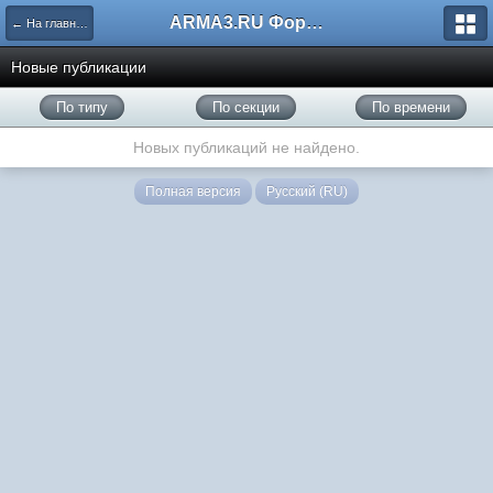
ARMA3.RU Форум
← На главную
Новые публикации
По типу
По секции
По времени
Новых публикаций не найдено.
Полная версия
Русский (RU)