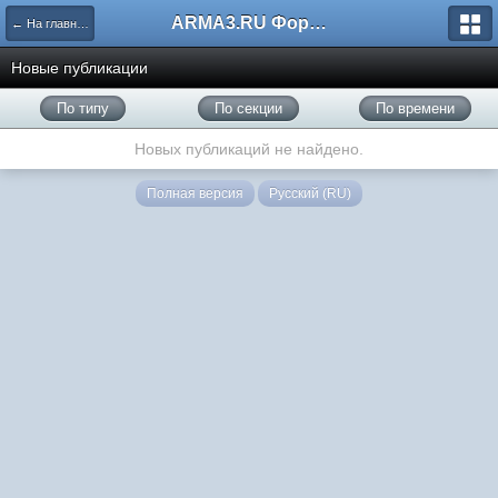
ARMA3.RU Форум
← На главную
Новые публикации
По типу
По секции
По времени
Новых публикаций не найдено.
Полная версия
Русский (RU)