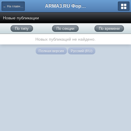
ARMA3.RU Форум
← На главную
Новые публикации
По типу
По секции
По времени
Новых публикаций не найдено.
Полная версия
Русский (RU)