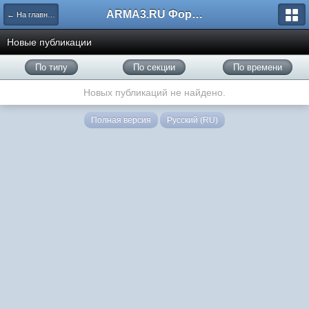
ARMA3.RU Форум
← На главную
Новые публикации
По типу
По секции
По времени
Новых публикаций не найдено.
Полная версия
Русский (RU)