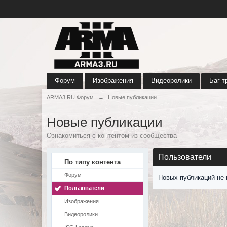
Форум
Изображения
Видеоролики
Баг-т
ARMA3.RU Форум
→
Новые публикации
Новые публикации
Ознакомиться с контентом из сообщества
Пользователи
По типу контента
Форум
Новых публикаций не 
Пользователи
Изображения
Видеоролики