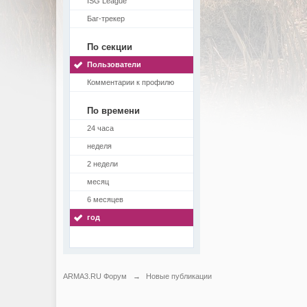
ISG League
Баг-трекер
По секции
Пользователи
Комментарии к профилю
По времени
24 часа
неделя
2 недели
месяц
6 месяцев
год
ARMA3.RU Форум
→
Новые публикации