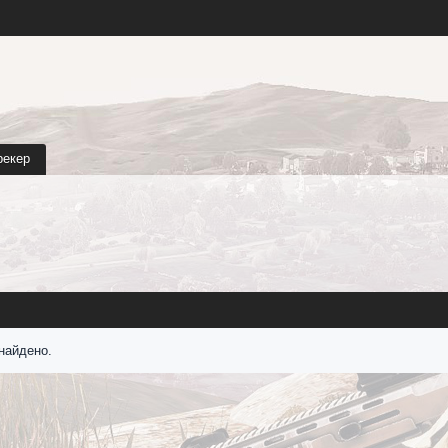
рекер
найдено.