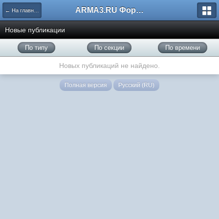
ARMA3.RU Форум
← На главную
Новые публикации
По типу
По секции
По времени
Новых публикаций не найдено.
Полная версия
Русский (RU)