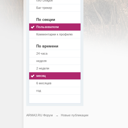
ISG League
Баг-трекер
По секции
Пользователи
Комментарии к профилю
По времени
24 часа
неделя
2 недели
месяц
6 месяцев
год
ARMA3.RU Форум
→
Новые публикации