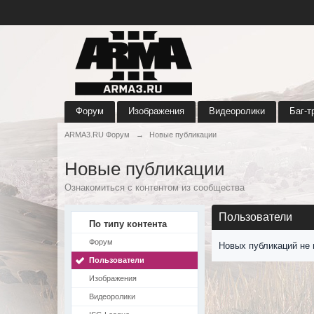
Форум
Изображения
Видеоролики
Баг-т
ARMA3.RU Форум
→
Новые публикации
Новые публикации
Ознакомиться с контентом из сообщества
Пользователи
По типу контента
Форум
Новых публикаций не 
Пользователи
Изображения
Видеоролики