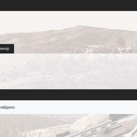
рекер
найдено.