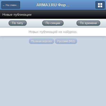
ARMA3.RU Форум
← На главную
Новые публикации
По типу
По секции
По времени
Новых публикаций не найдено.
Полная версия
Русский (RU)