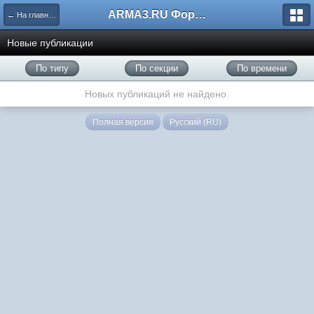
ARMA3.RU Форум
← На главную
Новые публикации
По типу
По секции
По времени
Новых публикаций не найдено.
Полная версия
Русский (RU)