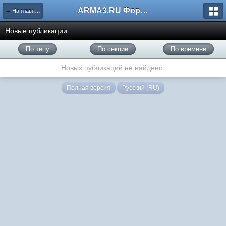
ARMA3.RU Форум
← На главную
Новые публикации
По типу
По секции
По времени
Новых публикаций не найдено.
Полная версия
Русский (RU)