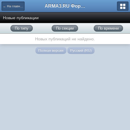
ARMA3.RU Форум
← На главную
Новые публикации
По типу
По секции
По времени
Новых публикаций не найдено.
Полная версия
Русский (RU)