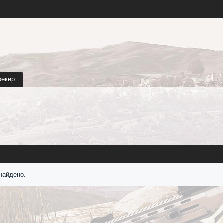
рекер
найдено.