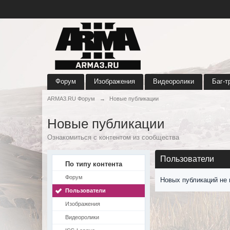
Форум
Изображения
Видеоролики
Баг-т
ARMA3.RU Форум
→
Новые публикации
Новые публикации
Ознакомиться с контентом из сообщества
Пользователи
По типу контента
Форум
Новых публикаций не 
Пользователи
Изображения
Видеоролики