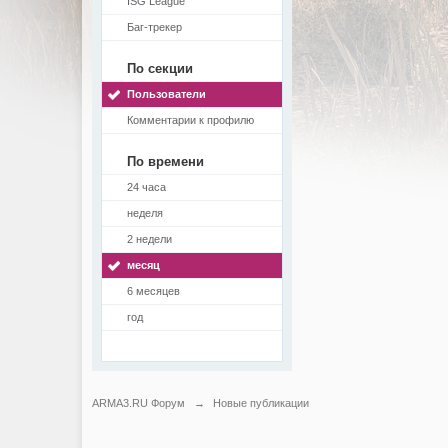
ISG League
Баг-трекер
По секции
Пользователи
Комментарии к профилю
По времени
24 часа
неделя
2 недели
месяц
6 месяцев
год
ARMA3.RU Форум
→
Новые публикации