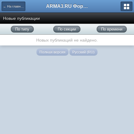
ARMA3.RU Форум
← На главную
Новые публикации
По типу
По секции
По времени
Новых публикаций не найдено.
Полная версия
Русский (RU)