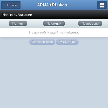
ARMA3.RU Форум
← На главную
Новые публикации
По типу
По секции
По времени
Новых публикаций не найдено.
Полная версия
Русский (RU)