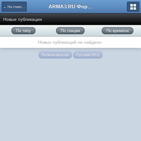
ARMA3.RU Форум
← На главную
Новые публикации
По типу
По секции
По времени
Новых публикаций не найдено.
Полная версия
Русский (RU)