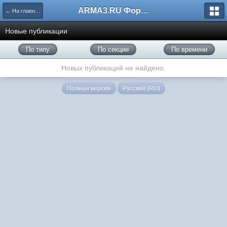
ARMA3.RU Форум
← На главную
Новые публикации
По типу
По секции
По времени
Новых публикаций не найдено.
Полная версия
Русский (RU)