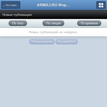
ARMA3.RU Форум
← На главную
Новые публикации
По типу
По секции
По времени
Новых публикаций не найдено.
Полная версия
Русский (RU)