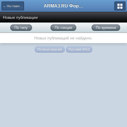
ARMA3.RU Форум
← На главную
Новые публикации
По типу
По секции
По времени
Новых публикаций не найдено.
Полная версия
Русский (RU)