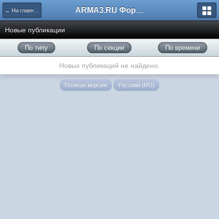
ARMA3.RU Форум
← На главную
Новые публикации
По типу
По секции
По времени
Новых публикаций не найдено.
Полная версия
Русский (RU)