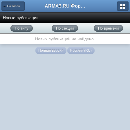
ARMA3.RU Форум
← На главную
Новые публикации
По типу
По секции
По времени
Новых публикаций не найдено.
Полная версия
Русский (RU)