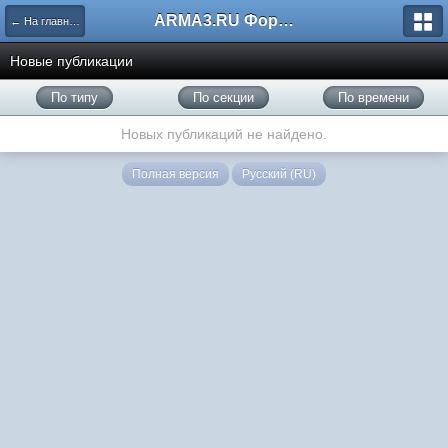
ARMA3.RU Форум
← На главную
Новые публикации
По типу
По секции
По времени
Новых публикаций не найдено.
Полная версия
Русский (RU)