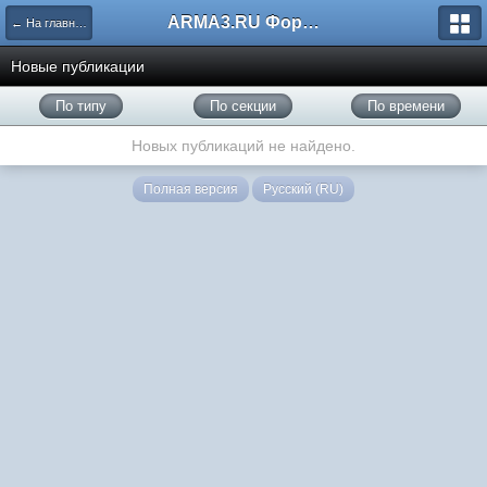
ARMA3.RU Форум
← На главную
Новые публикации
По типу
По секции
По времени
Новых публикаций не найдено.
Полная версия
Русский (RU)