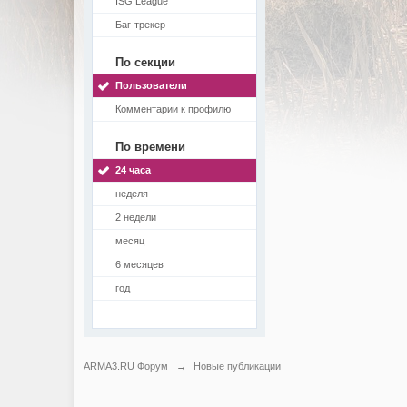
ISG League
Баг-трекер
По секции
Пользователи
Комментарии к профилю
По времени
24 часа
неделя
2 недели
месяц
6 месяцев
год
ARMA3.RU Форум
→
Новые публикации