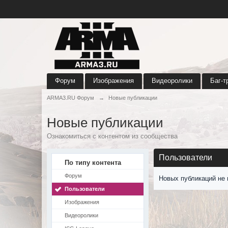
Форум
Изображения
Видеоролики
Баг-т
ARMA3.RU Форум
→
Новые публикации
Новые публикации
Ознакомиться с контентом из сообщества
Пользователи
По типу контента
Форум
Новых публикаций не 
Пользователи
Изображения
Видеоролики