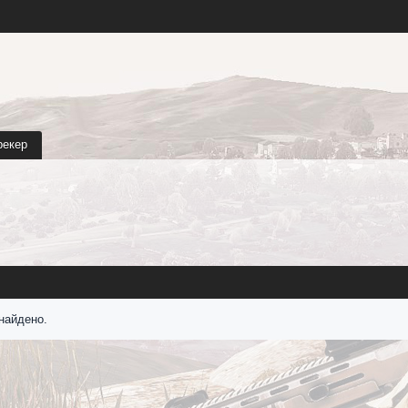
рекер
найдено.